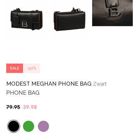
SALE
-50%
MODEST MEGHAN PHONE BAG
Zwart
PHONE BAG
Oorspronkelijke
Huidige
79.95
39.98
prijs
prijs
was:
is:
€79.95.
€39.98.