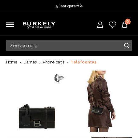
5 Jaar garantie
Beoordeeld met een
4,51
uit 5 op
TrustedShops
0
Besteld voor 15:00 = vandaag verzonden.
Gratis verzending van je bestelling
vanaf 39,95 euro
Gratis retourneren
5 Jaar garantie
Beoordeeld met een
4,51
uit 5 op
TrustedShops
Home
Dames
Phone bags
Telefoontas