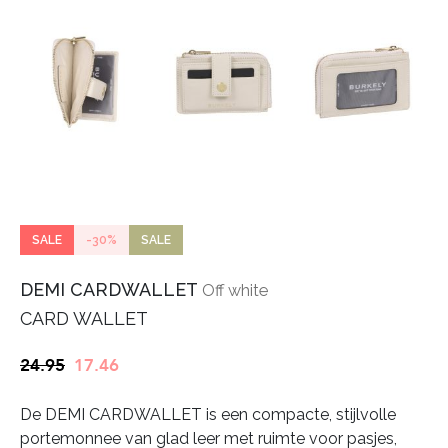
SALE
-30%
SALE
DEMI CARDWALLET
Off white
CARD WALLET
Oorspronkelijke
Huidige
24.95
17.46
prijs
prijs
De DEMI CARDWALLET is een compacte, stijlvolle
was:
is:
portemonnee van glad leer met ruimte voor pasjes,
€24.95.
€17.46.