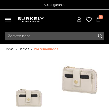
5 Jaar garantie
Beoordeeld met een
4,51
uit 5 op
TrustedShops
0
Besteld voor 15:00 = vandaag verzonden.
Gratis verzending van je bestelling
vanaf 39,95 euro
Gratis retourneren
5 Jaar garantie
Beoordeeld met een
4,51
uit 5 op
TrustedShops
Home
Dames
Portemonnees