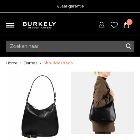
5 Jaar garantie
Beoordeeld met een
4,53
uit 5 op
TrustedShops
0
Besteld voor 15:00 = vandaag verzonden.
Gratis verzending van je bestelling
vanaf 39,95 euro
Gratis retourneren
5 Jaar garantie
Beoordeeld met een
4,53
uit 5 op
TrustedShops
Home
Dames
Shoulderbags