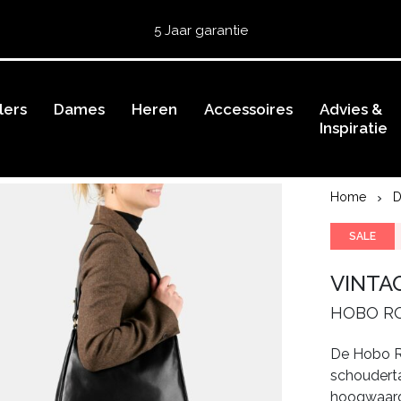
Gratis retourneren
5 Jaar garantie
Beoordeeld met een
4,51
uit 5 op
TrustedShops
Besteld voor 15:00 = vandaag verzonden.
lers
Gratis verzending van je bestelling
Dames
Heren
Accessoires
vanaf 39,95 euro
Advies &
Inspiratie
Gratis retourneren
5 Jaar garantie
Beoordeeld met een
4,51
uit 5 op
TrustedShops
Home
SALE
VINTA
HOBO R
De Hobo Ro
schouderta
hoogwaardi