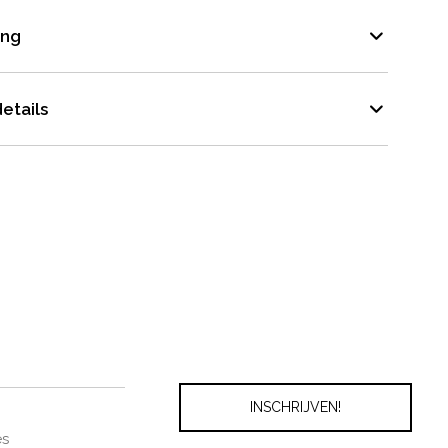
ing
etails