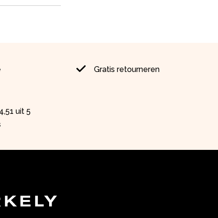
e
Gratis retourneren
,51 uit 5
s