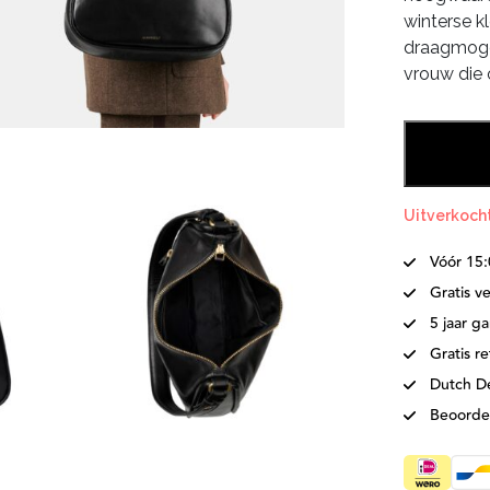
winterse k
draagmogel
vrouw die o
Uitverkoch
Vóór 15
Gratis v
5 jaar ga
Gratis r
Dutch D
Beoorde