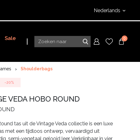
Nederlands
Sale
0
Dames
Shoulderbags
-20%
GE VEDA HOBO ROUND
OUND
und tas uit de Vintage Veda collectie is een luxe
s met een tijdloos ontwerp, vervaardigd uit
g, semi-vegetaal gelooid leer. Verkrijgbaar in vier