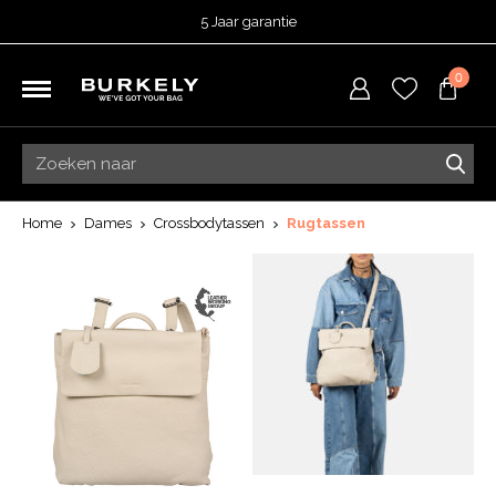
5 Jaar garantie
Beoordeeld met een
4,51
uit 5 op
TrustedShops
0
Besteld voor 15:00 = vandaag verzonden.
Gratis verzending van je bestelling
vanaf 39,95 euro
Gratis retourneren
5 Jaar garantie
Beoordeeld met een
4,51
uit 5 op
TrustedShops
Home
Dames
Crossbodytassen
Rugtassen