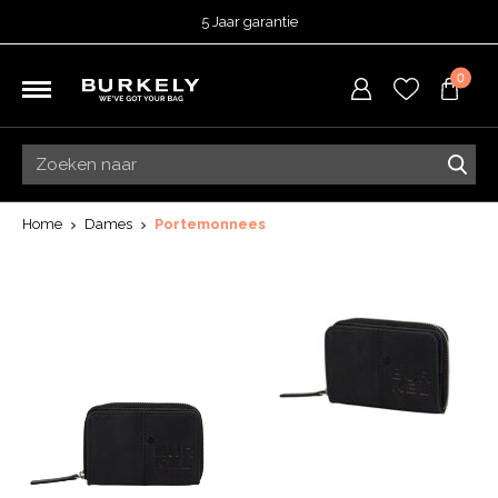
5 Jaar garantie
Beoordeeld met een
4,51
uit 5 op
TrustedShops
0
Besteld voor 15:00 = vandaag verzonden.
Gratis verzending van je bestelling
vanaf 39,95 euro
Gratis retourneren
5 Jaar garantie
Beoordeeld met een
4,51
uit 5 op
TrustedShops
Home
Dames
Portemonnees