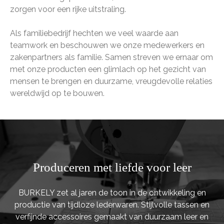
zorgen voor een rijke uitstraling.
Als familiebedrijf hechten we veel waarde aan
teamwork en beschouwen we onze medewerkers en
zakenpartners als familie. Samen streven we ernaar om
met onze producten een glimlach op het gezicht van
mensen te brengen en duurzame, vreugdevolle relaties
wereldwijd op te bouwen.
Produceren met liefde voor leer
BURKELY zet al jaren de toon in de ontwikkeling en
productie van tijdloze lederwaren. Stijlvolle tassen en
verfijnde accessoires gemaakt van duurzaam leer en