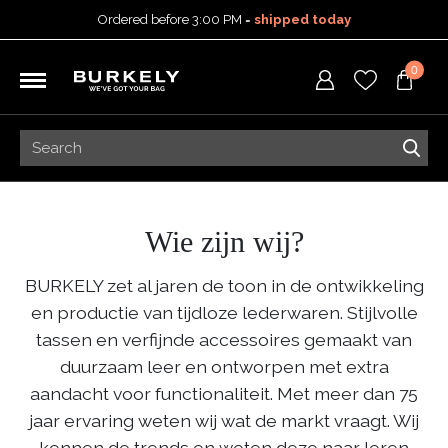
Ordered before 3:00 PM =
shipped today
30-day return policy
0
5-year warranty
Free shipping on orders
over 99,95 euro
Ordered before 3:00 PM =
shipped today
30-day return policy
5-year warranty
Wie zijn wij?
BURKELY zet al jaren de toon in de ontwikkeling
en productie van tijdloze lederwaren. Stijlvolle
tassen en verfijnde accessoires gemaakt van
duurzaam leer en ontworpen met extra
aandacht voor functionaliteit. Met meer dan 75
jaar ervaring weten wij wat de markt vraagt. Wij
kennen de trends en weten deze naar leren